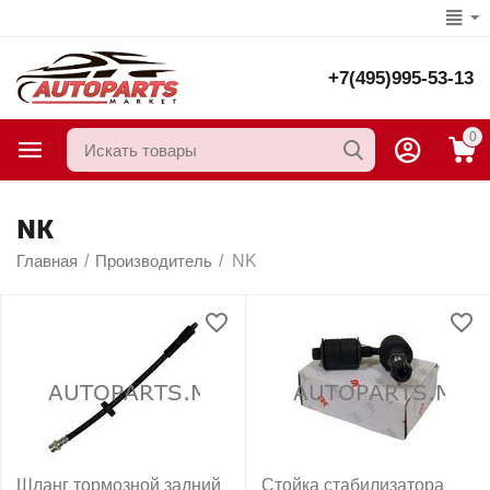
+7(495)995-53-13
0
NK
Главная
/
Производитель
/
NK
Шланг тормозной задний
Стойка стабилизатора