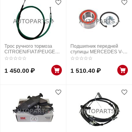
Трос ручного тормоза
​Подшипник передней
CITROEN/FIAT/PEUGEOT
ступицы MERCEDES V-
NK parts
CLASS/VITO
1 450.00
₽
1 510.40
₽