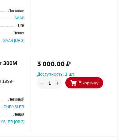
Легковой
SAAB
12В
Левая
SAAB [ORG]
r 300M
3 000.00
₽
Доступность:
1 шт.
М 1999-
+
−
В корзину
Легковой
CHRYSLER
Левая
YSLER [ORG]