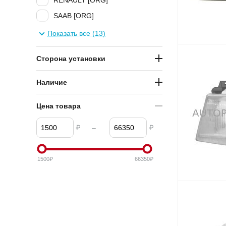
RENAULT [ORG]
SAAB [ORG]
TYC
Показать все (13)
VAG
Сторона установки
VALEO
Наличие
Цена товара
₽
–
₽
1500
₽
66350
₽