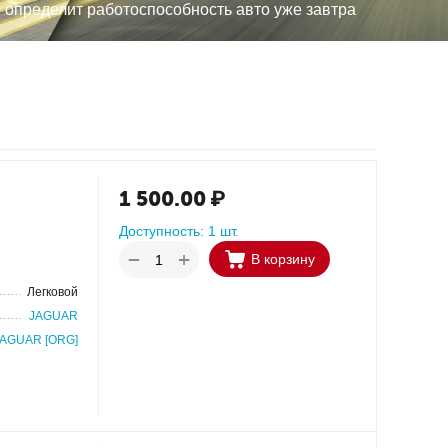
, определит работоспособность авто уже завтра
1 500.00
₽
Доступность:
1 шт.
+
−
В корзину
Легковой
JAGUAR
JAGUAR [ORG]