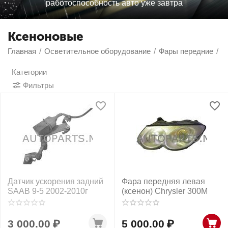
работоспособность авто уже завтра
Ксеноновые
Главная
/
Осветительное оборудование
/
Фары передние
/
К
Категории
Фильтры
Датчик ускорения задний
Фара передняя левая
SAAB 9-5 2002-2010г
(ксенон) Chrysler 300M
3 000.00
₽
5 000.00
₽