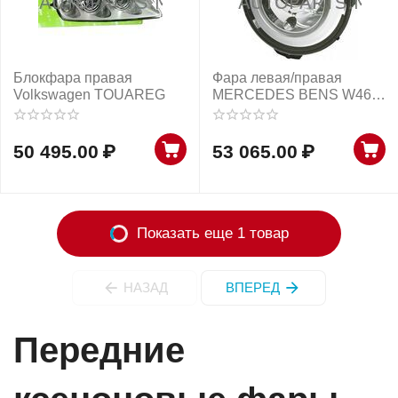
Блокфара правая
Фара левая/правая
Volkswagen TOUAREG
MERCEDES BENS W463
HELLA
50 495.00
₽
53 065.00
₽
Показать еще 1 товар
НАЗАД
ВПЕРЕД
Передние