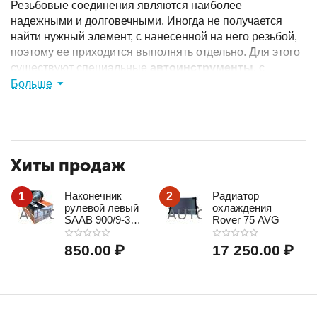
Резьбовые соединения являются наиболее
надежными и долговечными. Иногда не получается
найти нужный элемент, с нанесенной на него резьбой,
поэтому ее приходится выполнять отдельно. Для этого
существуют специальные
автоинструменты
, с
помощью которых можно также обновить изношенную
Больше
резьбу.
Разновидности
Хиты продаж
Метчик.
Для работы внутри труб и гаек.
Плашка.
Для болтов и шпилек.
Клупп.
Для труб и толстых стержней.
Наконечник
Радиатор
1
2
рулевой левый
охлаждения
Купить
инструменты для нарезания резьбы по
SAAB 900/9-3
Rover 75 AVG
низким ценам
можно в
интернет-магазине
MAPCO
AutoParts.Market
. В
каталоге
представлен широкий
850.00
₽
17 250.00
₽
выбор моделей от известных производителей. На все
товары действует
гарантия
и быстрая
доставка по
России
.