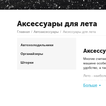
Аксессуары для лета
Главная
/
Автоаксессуары
/
Аксессуары для лета
Автохолодильники
Аксессу
Органайзеры
Многие считаю
Шторки
машине особен
удобство, а т
Лето - наибол
природу и за 
интернет-маг
Больше
Шторки.
С
парилку. С
Автохоло