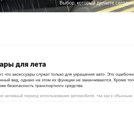
Выбор, который делаете сегодня
ары для лета
т, что аксессуары служат только для украшения авто. Это ошибочн
ный вид, однако на этом их функции не заканчиваются. Кроме то
акже безопасность транспортного средства.
ее активный период использования автомобиля, так как к обычны
город. Чтобы получить максимальное удовольствие от таких путеш
азине AutoParts.Market
. В нашем
каталоге
представлены:
олнце - это первое, что приносит дискомфорт в машину, которая 
пециальные занавески не только спасут вас от этого недуга, но и 
дильники.
Благодаря им ваши продукты сохранятся прохладными 