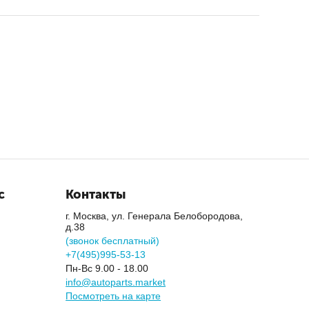
и авто.
выгодным ценам
. Мы сотрудничаем только с
анными
. Также осуществляется
доставка по России
.
с
Контакты
г. Москва, ул. Генерала Белобородова,
д.38
(звонок бесплатный)
+7(495)995-53-13
Пн-Вс 9.00 - 18.00
info@autoparts.market
Посмотреть на карте