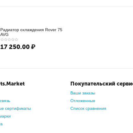
еры.
Позволят компактно разместить вещи как внутри, так и снаруж
найдете большой ассортимент
летних аксессуаров для авто по 
 производителями, поэтому все товары являются
сертифициров
Радиатор охлаждения Rover 75
AVG
17 250.00
₽
ts.Market
Покупательский серви
Ваши заказы
связь
Отложенные
ые сертификаты
Список сравнения
марки
та