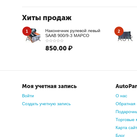
Органайз
На сайте вы 
проверенными
Хиты продаж
Наконечник рулевой левый
1
2
SAAB 900/9-3 MAPCO
850.00
₽
Моя учетная запись
AutoPar
Войти
О нас
Создать учетную запись
Обратная 
Подарочн
Торговые 
Карта сай
Блог