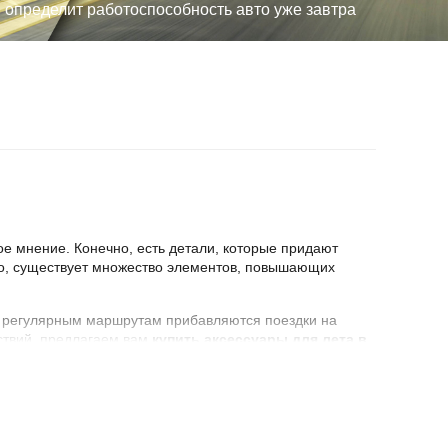
, определит работоспособность авто уже завтра
ое мнение. Конечно, есть детали, которые придают
го, существует множество элементов, повышающих
м, регулярным маршрутам прибавляются поездки на
ествий, предлагаем вам
купить аксессуары для лета в
после длительного нахождения на жаре превращается в
не пропустят насекомых.
и свежими даже в длительной поездке.