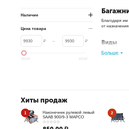
Багажн
Наличие
Благодаря им
от назначения
Цена товара
₽
–
₽
Виды
Классичес
Больше
для любых
9930
₽
9930
₽
Экспедиц
лобовое ст
Велосипе
Автобокс
Купить багаж
выбор моделей
Хиты продаж
Наконечник рулевой левый
1
2
SAAB 900/9-3 MAPCO
850.00
₽