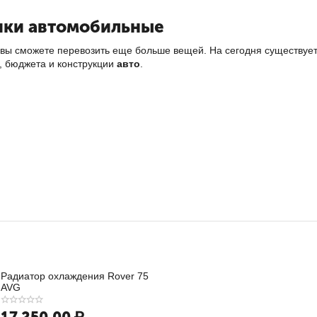
ики автомобильные
 вы сможете перевозить еще больше вещей. На сегодня существуе
, бюджета и конструкции
авто
.
кие.
Представляют собой поперечины и перекладины, закрепленн
 грузов.
ионные.
Неотъемлемый элемент для любителей активного отдыха.
екло от ударов ветвями.
дные.
Для фиксации спортивной экипировки.
ы.
Бывают мягкие - для транспортировки небьющихся вещей, и жест
ники на крышу авто по выгодной цене
можно в
интернет-магази
 от известных производителей. На все товары действует
гарантия
Радиатор охлаждения Rover 75
AVG
17 250.00
₽