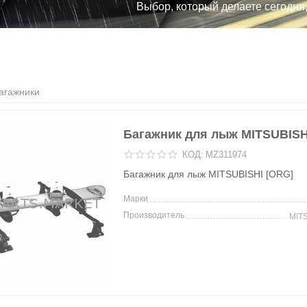
Выбор, который делаете сегодня
агажники
Багажник для лыж MITSUBISH
КОД:
MZ311974
Багажник для лыж MITSUBISHI [ORG]
Марки
Производитель
MIT