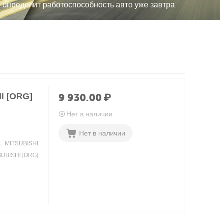
, определит работоспособность авто уже завтра
I [ORG]
9 930.00
₽
Нет в наличии
Нет в наличии
MITSUBISHI
SUBISHI [ORG]