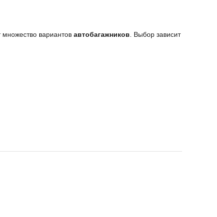
т множество вариантов
автобагажников
. Выбор зависит
ые на поверхности крыши. Универсальные, подходят
 Выглядит как мощная “корзина”. Защищает крышу и
кие - производятся из ударопрочного пластика.
не AutoParts.Market
. В каталоге представлен большой
и быстрая
доставка по России
.