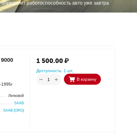
, определит работоспособность авто уже завтра
 9000
1 500.00
₽
Доступность:
1 шт.
+
−
В корзину
-1995г
Легковой
SAAB
SAAB [ORG]