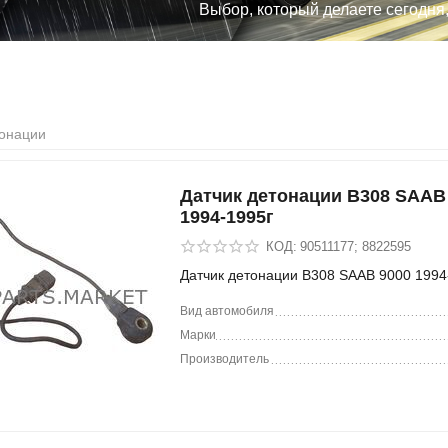
Выбор, который делаете сегодня
тонации
Датчик детонации B308 SAAB
1994-1995г
КОД:
90511177; 8822595
Датчик детонации B308 SAAB 9000 1994
Вид автомобиля
Марки
Производитель