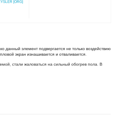
YSLER [ORG]
ко данный элемент подвергается не только воздействию
тепловой экран изнашивается и отваливается.
лемой, стали жаловаться на сильный обогрев пола. В
истемы
в
интернет-магазине
AutoParts.Market с
руем
высокое качество
автозапчастей
.