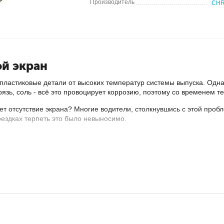
Производитель
CHR
й экран
ластиковые детали от высоких температур системы выпуска. Одна
грязь, соль - всё это провоцирует коррозию, поэтому со временем 
ет отсутствие экрана? Многие водители, столкнувшись с этой проб
ездках терпеть это было невыносимо.
му мы рекомендуем вам
купить
тепловые экраны
выхлопной
с
 России
. Мы сотрудничаем с проверенными дилерами и
гаранти