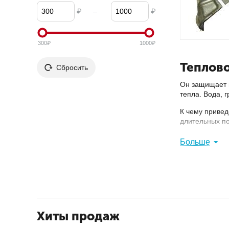
₽
–
₽
300
₽
1000
₽
Теплово
Сбросить
Он защищает п
тепла. Вода, 
К чему привед
длительных по
Именно поэто
Больше
доставкой по
Хиты продаж