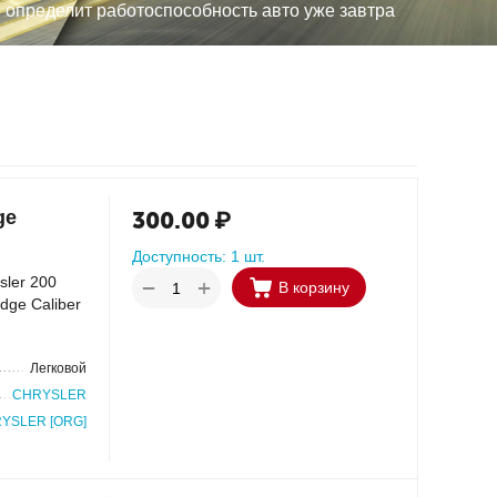
, определит работоспособность авто уже завтра
ge
300.00
₽
Доступность:
1 шт.
sler 200
+
−
В корзину
dge Caliber
Легковой
CHRYSLER
YSLER [ORG]