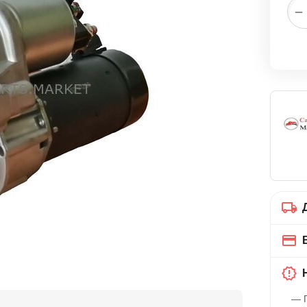
−
— Г