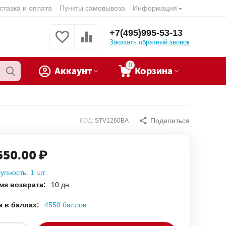
ставка и оплата
Пункты самовывоза
Информация
+7(495)995-53-13
Заказать обратный звонок
0
Аккаунт
Корзина
Поделиться
КОД:
STV1260BA
550.00
₽
упность:
1 шт.
мя возврата:
10 дн.
а в баллах:
4550 баллов