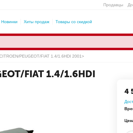
Продавцы
До
Новинки
Хиты продаж
Товары со скидкой
 CITROEN/PEUGEOT/FIAT 1.4/1.6HDI 2001>
OT/FIAT 1.4/1.6HDI
4 
Дост
Вре
Цен