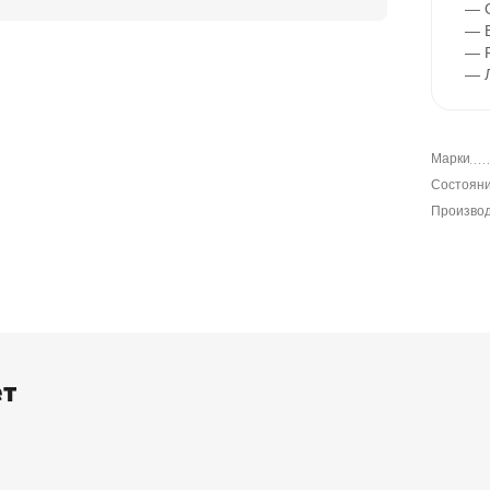
— О
— В
— 
— 
Марки
Состоян
Произво
ет